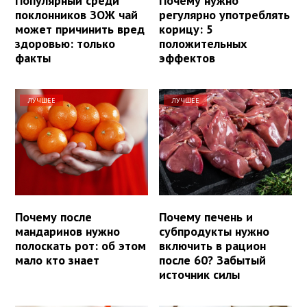
Популярный среди
Почему нужно
поклонников ЗОЖ чай
регулярно употреблять
может причинить вред
корицу: 5
здоровью: только
положительных
факты
эффектов
ЛУЧШЕЕ
ЛУЧШЕЕ
Почему после
Почему печень и
мандаринов нужно
субпродукты нужно
полоскать рот: об этом
включить в рацион
мало кто знает
после 60? Забытый
источник силы