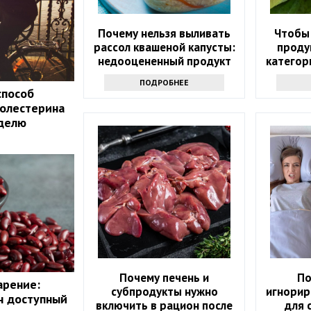
Почему нельзя выливать
Чтобы 
рассол квашеной капусты:
проду
недооцененный продукт
категор
соче
ПОДРОБНЕЕ
способ
холестерина
еделю
Почему печень и
По
арение:
субпродукты нужно
игнорир
н доступный
включить в рацион после
для 