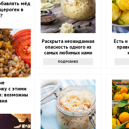
обавлять мёд
нцероген в
?
Раскрыта неожиданная
Есть и
опасность одного из
прав
самых любимых нами
продуктов
ПОДРОБНЕЕ
не
чку с этими
и: возможны
вия