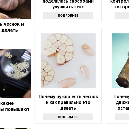
поделились способами
контрол
улучшить секс
котор
которы
ПОДРОБНЕЕ
ь чеснок и
о делать
Почему нужно есть чеснок
Почему
и как правильно это
движе
 какие
делать
оста
ты повышают
узн
ПОДРОБНЕЕ