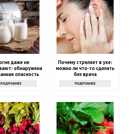
огие даже не
Почему стреляет в ухе:
вают: обнаружена
можно ли что-то сделать
анная опасность
без врача
рого молока
ПОДРОБНЕЕ
ПОДРОБНЕЕ