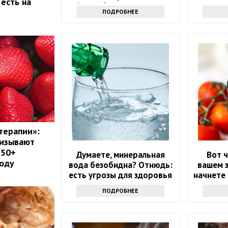
есть на
60? Забытый источник
ПОДРОБНЕЕ
силы
терапии»:
ризывают
 50+
Думаете, минеральная
Вот ч
году
вода безобидна? Отнюдь:
вашем з
есть угрозы для здоровья
начнете
т
ПОДРОБНЕЕ