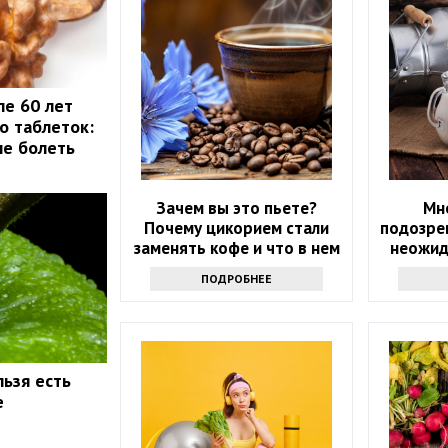
ле 60 лет
о таблеток:
не болеть
Зачем вы это пьете?
Мн
Почему цикорием стали
подозре
заменять кофе и что в нем
неожид
хорошего
сы
ПОДРОБНЕЕ
льзя есть
е