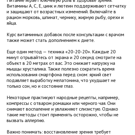
Питание играет ключевую роль в здоровье зрения.
Витамины А, С, Е, цинк и лютеин поддерживают сетчатку
и защищают от возрастных изменений. Включайте в
рацион морковь, шпинат, чернику, жирную рыбу, орехи и
яйца.
Курс витаминных добавок после консультации с врачом
также может стать дополнением к диете.
Еще один метод — техника «20-20-20». Каждые 20
минут отрывайтесь от экрана и 20 секунд смотрите на
объект в 20 метрах от вас. Это снижает нагрузку на
мышцы хрусталика. Также полезно сократить время
использования смартфона перед сном: яркий свет
подавляет выработку мелатонина, что ухудшает не
только сон, но и состояние глаз.
Некоторые практикуют народные рецепты, например,
компрессы с отваром ромашки или черного чая. Они
снимают воспаление и увлажняют слизистую. Однако
такие методы стоит применять осторожно, чтобы не
вызвать аллергию.
Важно понимать: восстановление зрения требует