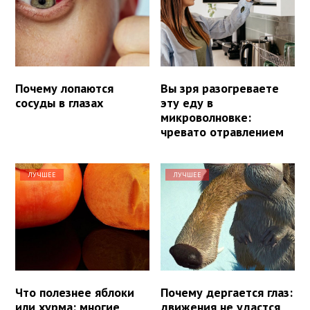
Почему лопаются
Вы зря разогреваете
сосуды в глазах
эту еду в
микроволновке:
чревато отравлением
ЛУЧШЕЕ
ЛУЧШЕЕ
Что полезнее яблоки
Почему дергается глаз:
или хурма: многие
движения не удастся