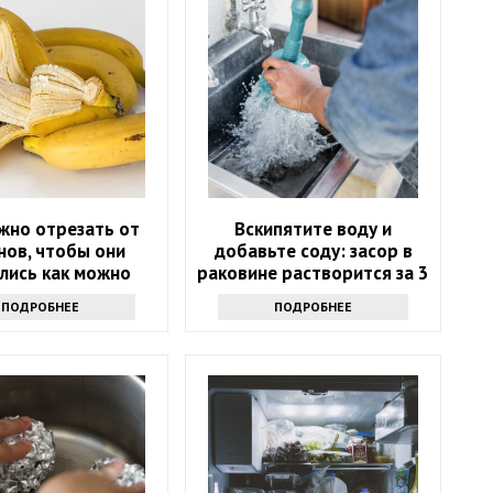
жно отрезать от
Вскипятите воду и
нов, чтобы они
добавьте соду: засор в
лись как можно
раковине растворится за 3
е и не чернели:
минуты
ПОДРОБНЕЕ
ПОДРОБНЕЕ
нькая хитрость