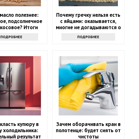
масло полезнее:
Почему гречку нельзя есть
ое, подсолнечное
с яйцами: оказывается,
окосовое? Итоги
многие не догадываются о
споров
таком запрете
ПОДРОБНЕЕ
ПОДРОБНЕЕ
класть купюру в
Зачем оборачивать кран в
у холодильника:
полотенце: будет сиять от
ельный результат
чистоты