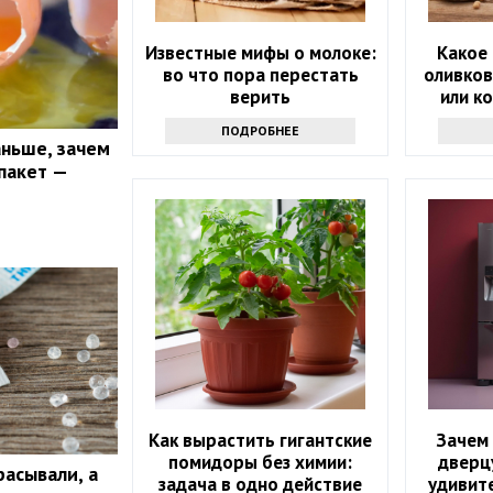
Известные мифы о молоке:
Какое 
во что пора перестать
оливков
верить
или к
ПОДРОБНЕЕ
аньше, зачем
пакет —
Как вырастить гигантские
Зачем 
помидоры без химии:
дверц
расывали, а
задача в одно действие
удивит