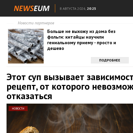
8 АВГУСТА 2026,
20:25
Новости партнеров
Больше не выхожу из дома без
фольги: китайцы научили
гениальному приему - просто и
дешево
ПОДРОБНЕЕ
Этот суп вызывает зависимост
рецепт, от которого невозмо
отказаться
НОВОСТИ