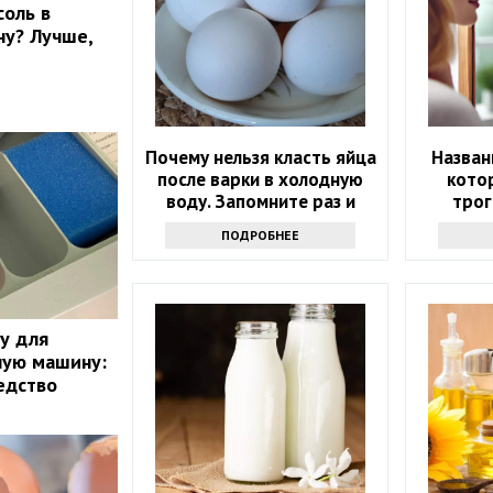
соль в
ну? Лучше,
Почему нельзя класть яйца
Назван
после варки в холодную
кото
воду. Запомните раз и
трог
навсегда
ПОДРОБНЕЕ
ку для
ную машину:
едство