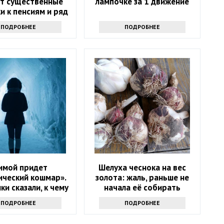
ат существенные
лампочке за 1 движение
и к пенсиям и ряд
льгот
ПОДРОБНЕЕ
ПОДРОБНЕЕ
имой придет
Шелуха чеснока на вес
ический кошмар».
золота: жаль, раньше не
ки сказали, к чему
начала её собирать
о готовиться
ПОДРОБНЕЕ
ПОДРОБНЕЕ