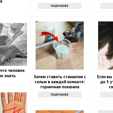
а
ПОДРОБНЕЕ
 что человек
но знать
Зачем ставить стаканчик с
Если вы
солью в каждой комнате:
до 5 у
горничная показала
с
простую хитрость
ПОДРОБНЕЕ