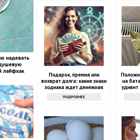
лю надевать
 душевую
й лайфхак
Подарок, премия или
Положи
возврат долга: какие знаки
на бат
зодиака ждет денежная
удивит 
удача в ближайшие 5 дней
ПОДРОБНЕЕ