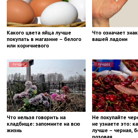
Какого цвета яйца лучше
Что означает знак
покупать в магазине – белого
вашей ладони
или коричневого
ЛУЧШЕЕ
ЛУЧШЕЕ
Что нельзя говорить на
Не покупайте чер
кладбище: запомните на всю
не узнаете это: к
жизнь
лучше – черная, б
розовая