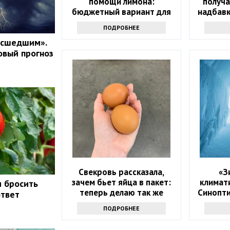
помощи лимона:
получ
бюджетный вариант для
надбавк
дома
ПОДРОБНЕЕ
асшедшим».
овый прогноз
Свекровь рассказала,
«З
зачем бьет яйца в пакет:
климат
и бросить
теперь делаю так же
Синопти
ответ
над
ПОДРОБНЕЕ