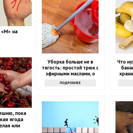
 «М» на
Уборка больше не в
Что ну
тягость: простой трюк с
бана
эфирными маслами, о
храни
котором мало кто знает
дольш
ПОДРОБНЕЕ
мале
ешню, пока
акая ягода
елая или